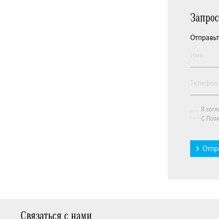
Запро
Отправьт
Я согл
С Пол
Отпр
Связаться с нами