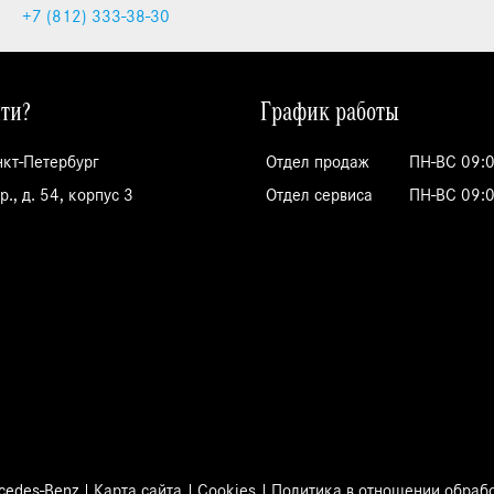
+7 (812)
333-38-30
йти?
График работы
нкт-Петербург
Отдел продаж
ПН-ВС 09:0
., д. 54, корпус 3
Отдел сервиса
ПН-ВС 09:0
cedes-Benz
Карта сайта
Cookies
Политика в отношении обраб