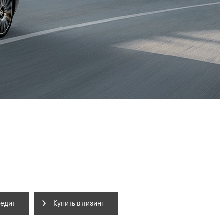
редит
Купить в лизинг