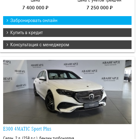
Цена
Цена с учетом трейд-ин
7 400 000 ₽
7 250 000 ₽
Забронировать онлайн
Купить в кредит
Консультация с менеджером
E300 4MATIC Sport Plus
Седан, 2 л. (258 л.с.), бензин турбонаддув